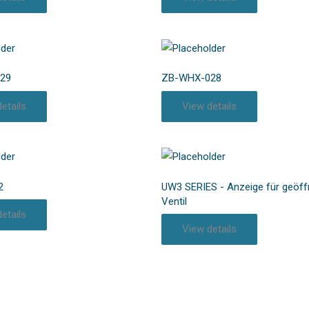
29
ZB-WHX-028
etails
View details
2
UW3 SERIES - Anzeige für geöff
Ventil
etails
View details