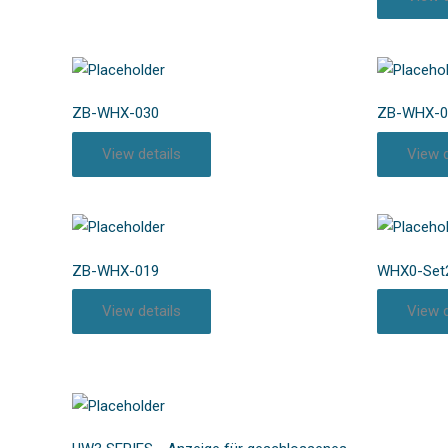
ZB-WHX-030
ZB-WHX-0
View details
View d
ZB-WHX-019
WHX0-Set
View details
View d