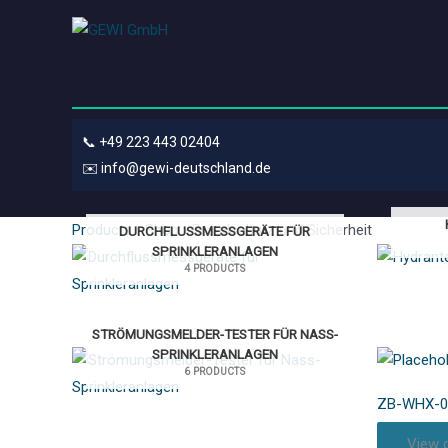
📞
+49 223 443 02404
✉️
info@gewi-deutschland.de
Products
›
Shop
›
Brandschutz und Sicherheit
DURCHFLUSSMESSGERÄTE FÜR
SPRINKLERANLAGEN
4 PRODUCTS
STRÖMUNGSMELDER-TESTER FÜR NASS-
SPRINKLERANLAGEN
6 PRODUCTS
ZB-WHX-0
View d