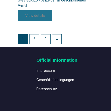
UW3 SERIES - Anzeige für geschlossenes
Ventil
View details
1
2
3
→
Official Information
Impressum
Geschäftsbedingungen
Datenschutz