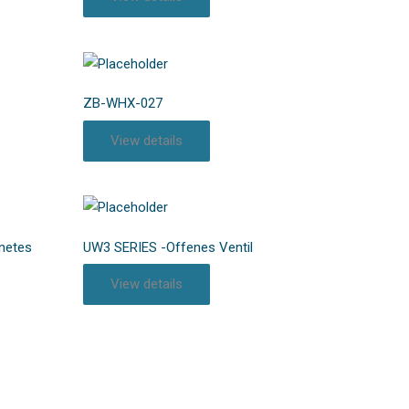
ZB-WHX-027
View details
netes
UW3 SERIES -Offenes Ventil
View details