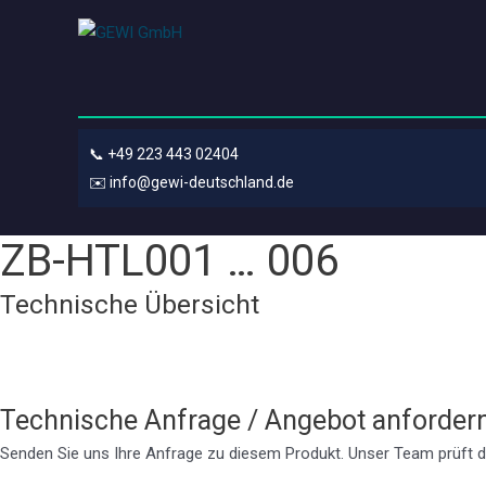
📞
+49 223 443 02404
✉️
info@gewi-deutschland.de
ZB-HTL001 … 006
Technische Übersicht
Technische Anfrage / Angebot anforder
Senden Sie uns Ihre Anfrage zu diesem Produkt. Unser Team prüft d