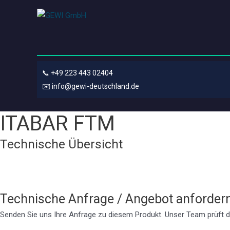
📞
+49 223 443 02404
✉️
info@gewi-deutschland.de
ITABAR FTM
Technische Übersicht
Technische Anfrage / Angebot anforder
Senden Sie uns Ihre Anfrage zu diesem Produkt. Unser Team prüft d